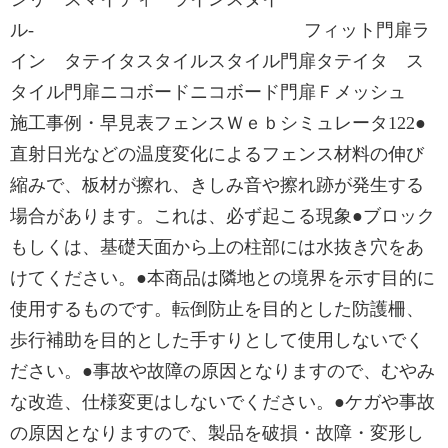
ル- フィット門扉ラ
イン タテイタスタイルスタイル門扉タテイタ ス
タイル門扉ニコボードニコボード門扉Ｆメッシュ
施工事例・早見表フェンスＷｅｂシミュレータ122●
直射日光などの温度変化によるフェンス材料の伸び
縮みで、板材が擦れ、きしみ音や擦れ跡が発生する
場合があります。これは、必ず起こる現象●ブロック
もしくは、基礎天面から上の柱部には水抜き穴をあ
けてください。●本商品は隣地との境界を示す目的に
使用するものです。転倒防止を目的とした防護柵、
歩行補助を目的とした手すりとして使用しないでく
ださい。●事故や故障の原因となりますので、むやみ
な改造、仕様変更はしないでください。●ケガや事故
の原因となりますので、製品を破損・故障・変形し