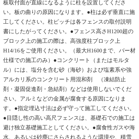
板取付面が直線になるように柱を設置してくださ
い。板の曲りの原因になります。●柱は必ず垂直に施
工してください。柱ピッチは各フェンスの取付説明
書にしたがってください。●フェンス高さH1200超の
ブロック上の施工の際は、高強度柱ブロック上
H14/16をご使用ください。（最大H1600まで、バー材
仕様での施工のみ）●コンクリート（またはモルタ
ル）には、塩分を含む砂（海砂）および塩素系や強
アルカリ系のコンクリート用混和剤 （凍結防止
剤・凝固促進剤・急結剤）などは使用しないでくだ
さい。アルミなどの金属が腐食する原因になりま
す。●指定埋込寸法は必ず守って施工してください。
●目隠し性の高い高尺フェンスは、基礎石での施工は
避け独立基礎施工としてください。●腐食性ガスや海
水、あるいは砂塵にさらされるような環境や、積雪