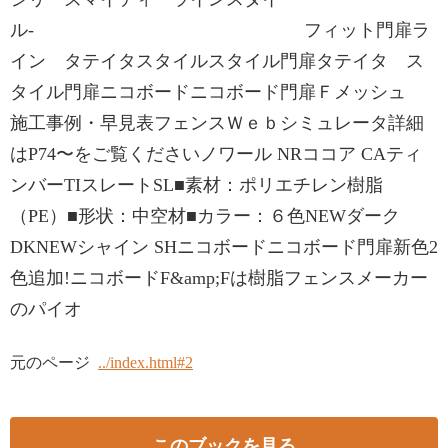
ル- フィット門扉ラ
イン タテイタスタイルスタイル門扉タテイタ ス
タイル門扉ニコボードニコボード門扉Ｆメッシュ
施工事例・早見表フェンスＷｅｂシミュレータ詳細
はP74〜をご覧くださいノワール NRココア CAティ
ンバーTIスレートSL■素材：ポリエチレン樹脂
（PE）■形状：中空材■カラー：６色NEWダーク
DKNEWシャイン SHニコボードニコボード門扉新色2
色追加!ニコボードF&amp;Fは樹脂フェンスメーカー
のパイオ
元のページ
../index.html#2
このブックを見る