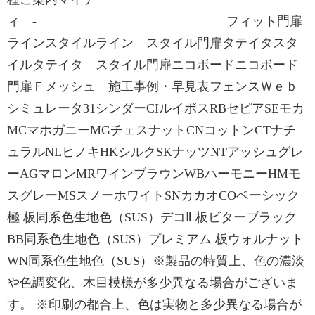
ィ - フィット門扉
ラインスタイルライン スタイル門扉タテイタスタ
イルタテイタ スタイル門扉ニコボードニコボード
門扉Ｆメッシュ 施工事例・早見表フェンスＷｅｂ
シミュレータ31シンダーCIルイボスRBセピアSEモカ
MCマホガニーMGチェスナットCNコットンCTナチ
ュラルNLヒノキHKシルクSKナッツNTアッシュグレ
ーAGマロンMRワインブラウンWBハーモニーHMモ
スグレーMSスノーホワイトSNカカオCOベーシック
極 板同系色生地色（SUS）デコⅡ 板ビターブラック
BB同系色生地色（SUS）プレミアム 板ウォルナット
WN同系色生地色（SUS）※製品の特質上、色の濃淡
や色調変化、木目模様が多少異なる場合がございま
す。 ※印刷の都合上、色は実物と多少異なる場合が