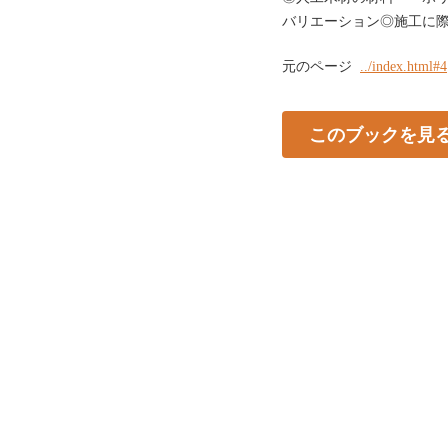
バリエーション◎施工に際してF&
元のページ
../index.html#4
このブックを見