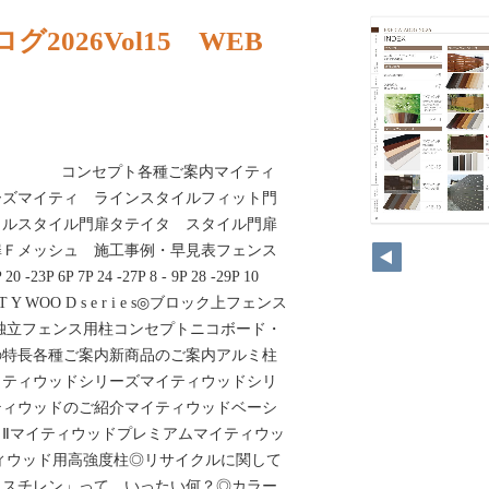
グ2026Vol15 WEB
プト各種ご案内マイティ
ーズマイティ ラインスタイルフィット門
イルスタイル門扉タテイタ スタイル門扉
扉Ｆメッシュ 施工事例・早見表フェンス
P 6P 7P 24 -27P 8 - 9P 28 -29P 10
G H T Y WOO D s e r i e s◎ブロック上フェンス
25 独立フェンス用柱コンセプトニコボード・
の特長各種ご案内新商品のご案内アルミ柱
イティウッドシリーズマイティウッドシリ
ティウッドのご紹介マイティウッドベーシ
Ⅱマイティウッドプレミアムマイティウッ
ィウッド用高強度柱◎リサイクルに関して
リスチレン」って いったい何？◎カラー