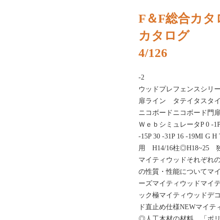
F＆F総合カタロ
カタログ
4/126
-2 コンセ
ウッドプレフェンスシリ
扉ライン タテイタスタ
ニコボードニコボード門
ＷｅｂシミュレータP 0 -1P 20 -23
-15P 30 -31P 16 -19MI 
用 H14/16柱◎H18~
マイティウッドそれぞれ
の性質・性能についてマ
ーズマイティウッドマイ
ック極マイティウッドデコ
ド直止め仕様NEWマイテ
◎人工木材の材料 「ポ