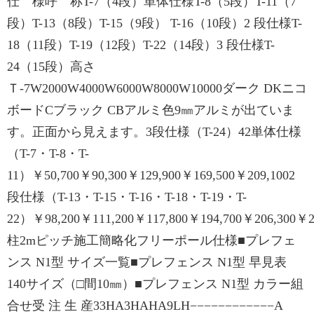
仕 様呼 称T-7（4段）単体仕様T-8（5段）T-11（7
段）T-13（8段）T-15（9段） T-16（10段）2 段仕様T-
18（11段）T-19（12段）T-22（14段）3 段仕様T-
24（15段）高さ
Ｔ-7W2000W4000W6000W8000W10000ダーク DKニコ
ボードCブラック CBアルミ色9㎜アルミが出ていま
す。正面から見えます。3段仕様（T-24）42単体仕様
（T-7・T-8・T-
11）￥50,700￥90,300￥129,900￥169,500￥209,1002
段仕様（T-13・T-15・T-16・T-18・T-19・T-
22）￥98,200￥111,200￥117,800￥194,700￥206,300￥27
柱2mピッチ施工簡略化フリーポール仕様■プレフェ
ンス N1型 サイズ一覧■プレフェンス N1型 早見表
140サイズ（□間10㎜）■プレフェンス N1型 カラー組
合せ受 注 生 産33HA3HAHA9LH−−−−−−−−−−−−A