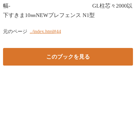
幅- GL柱芯々2000以
下すきま10㎜NEWプレフェンス N1型
元のページ
../index.html#44
このブックを見る