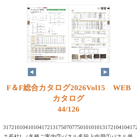
F＆F総合カタログ2026Vol15 WEB
カタログ
44/126
31721010410104172131750707750101010131721041
さ長柱L（各種ご案内②パネル多段上中用①パネル単