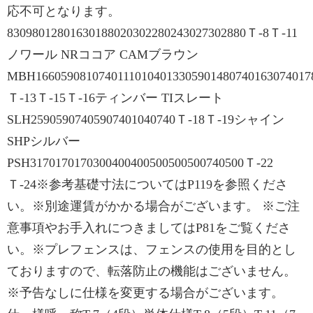
応不可となります。
83098012801630188020302280243027302880Ｔ-8Ｔ-11
ノワール NRココア CAMブラウン
MBH16605908107401110104013305901480740163074017
Ｔ-13Ｔ-15Ｔ-16ティンバー TIスレート
SLH25905907405907401040740Ｔ-18Ｔ-19シャイン
SHPシルバー
PSH3170170170300400400500500500740500Ｔ-22
Ｔ-24※参考基礎寸法についてはP119を参照くださ
い。※別途運賃がかかる場合がございます。 ※ご注
意事項やお手入れにつきましてはP81をご覧くださ
い。※プレフェンスは、フェンスの使用を目的とし
ておりますので、転落防止の機能はございません。
※予告なしに仕様を変更する場合がございます。